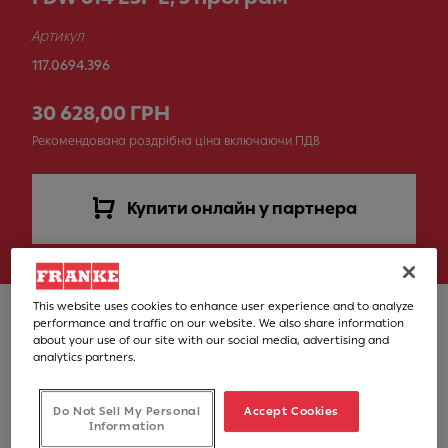
Артикул
117.0694.396
30 628,00 ГРН
Рекомендована роздрібна ціна включаючи ПДВ
Купити онлайн у партнера
This website uses cookies to enhance user experience and to analyze
performance and traffic on our website. We also share information
about your use of our site with our social media, advertising and
analytics partners.
Do Not Sell My Personal
Accept Cookies
Information
Повнорозмірна вбудована посудомийна машина для