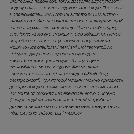
Електроніка подачі солі також дозволяє відрегулювати
подачу солі в залежності від жорсткості води. Так само і
з ополіскувачем. Коли горить відповідний індикатор -
значить потрібно поповнити запаси ополіскувача щоб
ваш посуд сяяв і висихав краще. При потребі подачу
ополіскувача можна зменшити або збільшити. Немає
потреби підрізати плінтус, оскільки посудомийна
машина має спеціальні петлі змінної геометрії, які
зміщують двері при відкриванні і фасад не
впиратиметься в цоколь кухні. За один цикл
економічного миття посудомийна машина
споживатиме всього 9,5 літрів води і 0,85 кВт*год
електроенергії. При потребі машину можна приєднати
до гарячої води і таким чином значно економити на
час миття та споживанню електроенергію. Система
фільтрів надійно захищає каналізаційні труби не
даючи залишкам їжі потратили за межі камери миття.
Фільтри легко знімаються і миються.