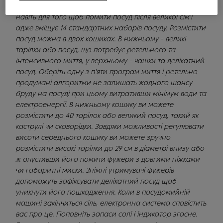
тих, хто не звик до обмежень. Вона достатньо містка
навіть для того щоб помити посуд після великої сім'ї
адже вміщує 14 стандартних наборів посуду. Розмістити
посуд можна в двох кошиках. В нижньому - великі
тарілки або посуд, що потребує ретельного та
інтенсивного миття, у верхньому - чашки та делікатний
посуд. Оберіть одну з п'яти програм миття і ретельно
продумані алгоритми не залишать жодного шансу
бруду на посуді при цьому витративши мінімум води та
електроенергії. В нижньому кошику ви можете
розмістити до 40 тарілок або великий посуд, такий як
каструлі чи сковорідки. Завдяки можливості регулювати
висоти середнього кошику ви можете зручно
розмістити високі тарілки до 29 см в діаметрі внизу або
ж опустивши його помити фужери з довгими ніжками
чи габаритні миски. Знімні утримувачі фужерів
допоможуть зафіксувати делікатний посуд щоб
уникнути його пошкодження. Коли в посудомийній
машині закінчиться сіль, електронна система сповістить
вас про це. Поповніть запаси солі і індикатор згасне.