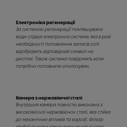
Електроніка регенерації
За системою регенерації пом'якшувача
води слідкує електронна система, яка в разі
необхідності поповнення запасів солі
відобразить відповідний символ на
дисплеї. Також система повідомить коли
потрібно поповнити ополіскувач.
Камера з нержавіючої сталі
Внутрішня камера повністю виконана з
високоякісної нержавіючох сталі, яка стійка
до механічних впливів та корозії. Фільтр
грубої очистки також виконаний зі сталі,