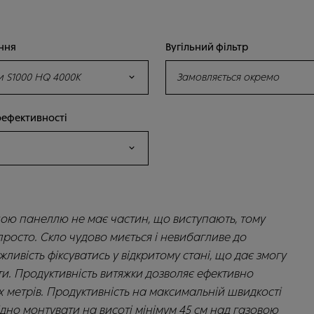
ення
Вугільний фільтр
и S1000 HQ 4000K
Замовляється окремо
оефективності
ною панеллю не має частин, що виступають, тому
росто. Скло чудово миється і невибагливе до
жливість фіксуватись у відкритому стані, що дає змогу
ти. Продуктивність витяжки дозволяє ефективно
 метрів. Продуктивність на максимальній швидкості
хідно монтувати на висоті мінімум 45 см над газовою