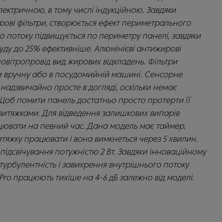
ектричною, в тому числі індукційною. Завдяки
ирові фільтри, створюється ефект периметрального
го потоку підвищується по периметру панелі, завдяки
уду до 25% ефективніше. Алюмінієві антижирові
овітропровід вид жирових відкладень. Фільтри
и вручну або в посудомийній машині. Сенсорне
надзвичайно просте в догляді, оскільки немає
 Щоб помити панель достатньо просто протерти її
 витяжками. Для відведення залишкових випарів
ювати на певний час. Дана модель має таймер,
яжку працювати і вона вимкнеться через 5 хвилин.
підсвічування потужністю 2 Вт. Завдяки інноваційному
турбулентність і завихрення внутрішнього потоку
 Pro працюють тихіше на 4-6 дБ залежно від моделі.