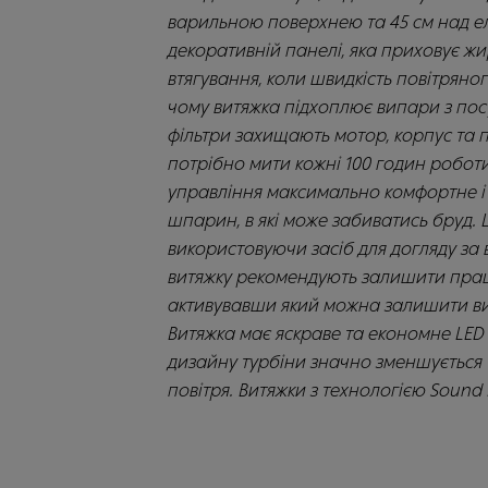
варильною поверхнею та 45 см над ел
декоративній панелі, яка приховує ж
втягування, коли швидкість повітряно
чому витяжка підхоплює випари з пос
фільтри захищають мотор, корпус та п
потрібно мити кожні 100 годин робот
управління максимально комфортне і 
шпарин, в які може забиватись бруд.
використовуючи засіб для догляду за
витяжку рекомендують залишити прац
активувавши який можна залишити вит
Витяжка має яскраве та економне LED 
дизайну турбіни значно зменшується 
повітря. Витяжки з технологією Sound