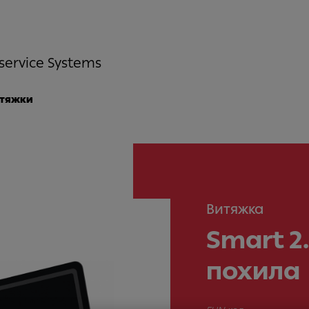
service Systems
итяжки
Витяжка
Smart 2.
похила