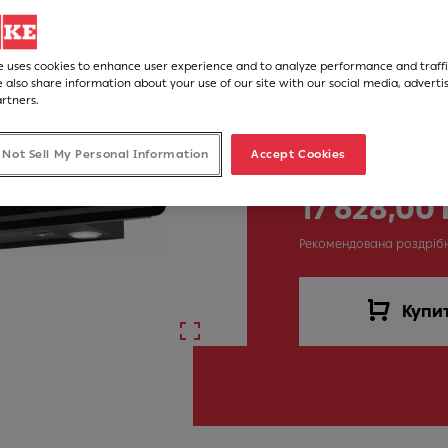
FUN код
330.0573.295
e uses cookies to enhance user experience and to analyze performance and traffi
 also share information about your use of our site with our social media, adverti
artners.
 Not Sell My Personal Information
Accept Cookies
17 628,00
Рекомендована роздріб
Купи