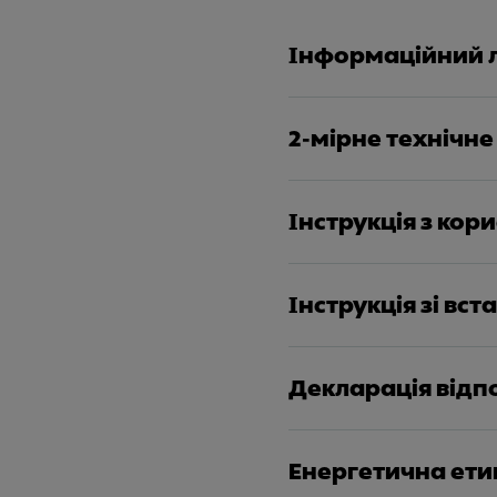
Інформаційний 
2-мірне технічне
Інструкція з кор
Інструкція зі вс
Декларація відп
Енергетична ети