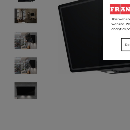
This websit
website. We
analytics p
Do