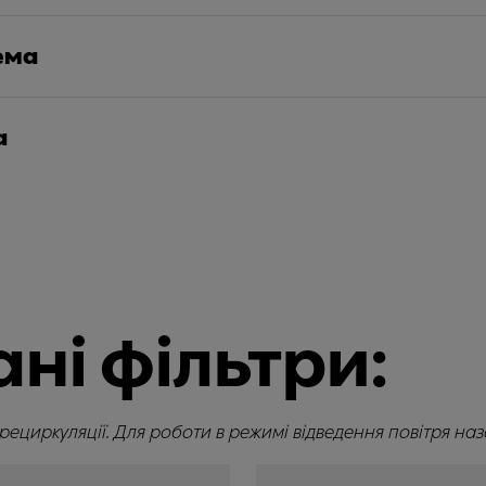
ема
а
ні фільтри:
рециркуляції. Для роботи в режимі відведення повітря назо