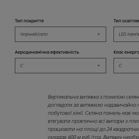
Тип покриття
Тип освітл
Чорний/скло
LED ламп
Аеродинамічна ефективність
Клас енерг
C
C
Вертикальна витяжка з похилою скля
доглядати за витяжкою надзвичайно п
побутової хімії. Скляна панель має мо
втягувати практично всі випари з пли
працювати на площі до 24 квадратних
складає 600 м куб./год. Витяжку необ