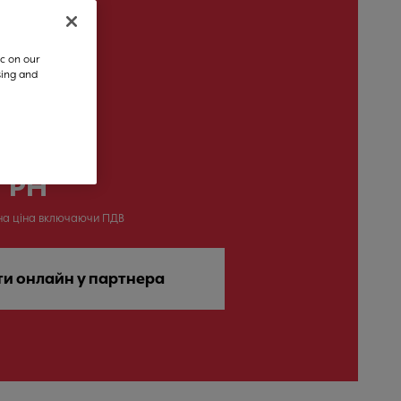
c on our
sing and
 ГРН
на ціна включаючи ПДВ
ти онлайн у партнера