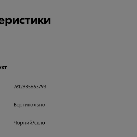
теристики
укт
7612985663793
Вертикальна
Чорний/скло