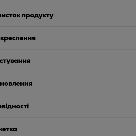
листок продукту
 креслення
истування
тановлення
овідності
кетка