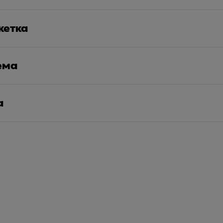
кетка
ема
а