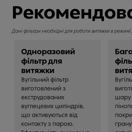
Рекомендова
Дані фільтри необхідні для роботи витяжки в режимі 
Одноразовий
Баг
фільтр для
філь
витяжки
вит
Вугільний фільтр
Вугіл
виготовлений з
вигот
екструдованих
шару 
вуглецевих циліндрів,
піноп
що активуються від
покри
контакту з парою.
гран