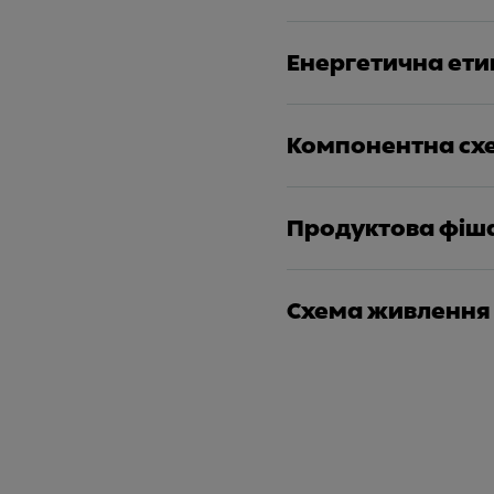
Енергетична ети
Компонентна сх
Продуктова фіш
Схема живлення