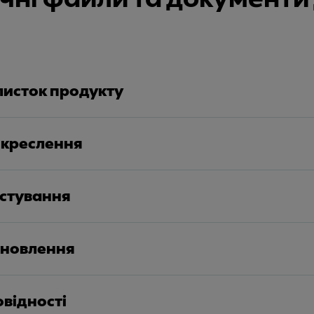
листок продукту
 креслення
истування
тановлення
овідності