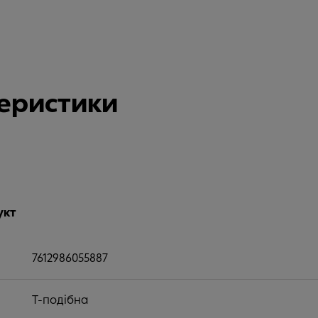
теристики
укт
7612986055887
Т-подібна