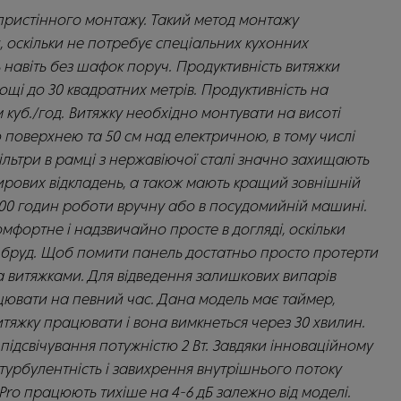
пристінного монтажу. Такий метод монтажу
 оскільки не потребує спеціальних кухонних
 навіть без шафок поруч. Продуктивність витяжки
щі до 30 квадратних метрів. Продуктивність на
 куб./год. Витяжку необхідно монтувати на висоті
 поверхнею та 50 см над електричною, в тому числі
ільтри в рамці з нержавіючої сталі значно захищають
жирових відкладень, а також мають кращий зовнішній
 100 годин роботи вручну або в посудомийній машині.
фортне і надзвичайно просте в догляді, оскільки
ь бруд. Щоб помити панель достатньо просто протерти
за витяжками. Для відведення залишкових випарів
ювати на певний час. Дана модель має таймер,
яжку працювати і вона вимкнеться через 30 хвилин.
підсвічування потужністю 2 Вт. Завдяки інноваційному
турбулентність і завихрення внутрішнього потоку
 Pro працюють тихіше на 4-6 дБ залежно від моделі.