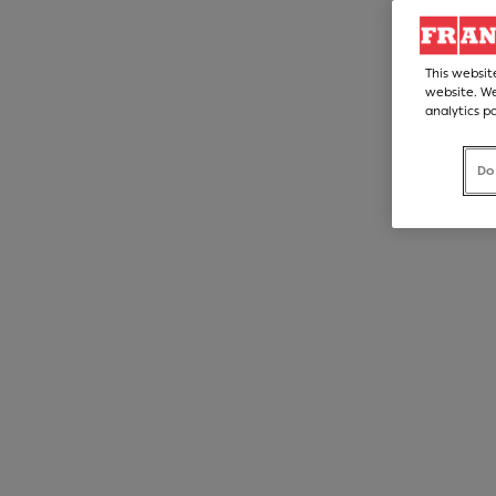
This websit
website. We
analytics p
Do