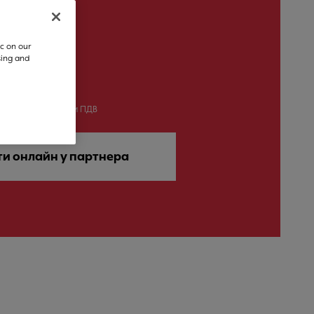
c on our
sing and
 ГРН
на ціна включаючи ПДВ
ти онлайн у партнера