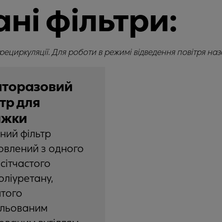
ні фільтри:
рециркуляції. Для роботи в режимі відведення повітря назо
аторазовий
тр для
яжки
ьний фільтр
овлений з одного
сітчастого
оліуретану,
того
ульованим