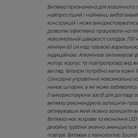
Витяжка призначена для класичного 
найпростіший і найменш вибагливий,
конструкцій і може використовуватись
дозволяє ефективно працювати на пло
максимальній швидкості складає 750 м
мінімум 65 см над газовою варильною
індукційною. Алюмінієві антижирові ф
мотор, корпус та повітропровід вид 
вигляд. Фільтри потрібно мити кожні
Сенсорне управління максимально ком
немає шпарин, в які може забиватис
її використовуючи засіб для догляду 
витяжку рекомендують залишити прац
активувавши який можна залишити вит
Витяжка має яскраве та економне LED 
дизайну турбіни значно зменшується 
повітря. Витяжки з технологією Sound