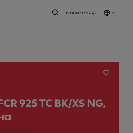
Franke Group
FCR 925 TC BK/XS NG,
на