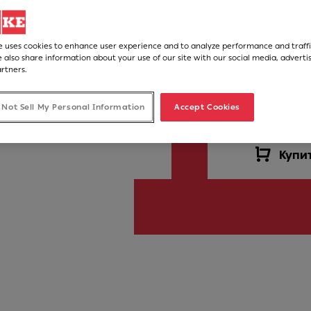
FUN код
325.0654.002
e uses cookies to enhance user experience and to analyze performance and traffi
 also share information about your use of our site with our social media, adverti
artners.
31 148,00
 Not Sell My Personal Information
Accept Cookies
Рекомендована роздріб
Купи