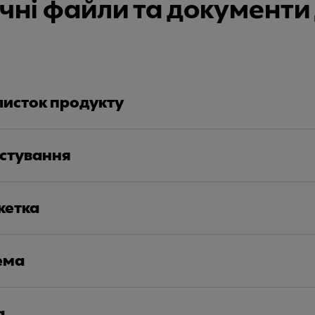
нічні файли та документ
листок продукту
истування
кетка
ема
а