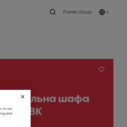
Franke Group
холодильна шафа
WCR N BK
c on our
sing and