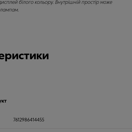
исплей білого кольору. Внутрішній простір може
 лампам.
теристики
укт
7612986414455