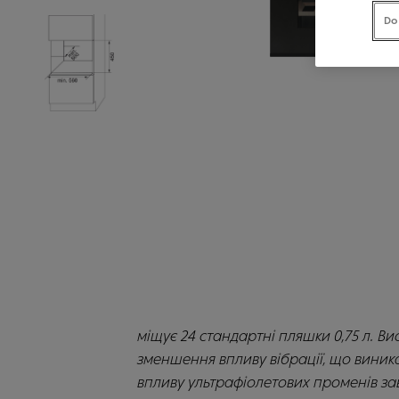
Do
міщує 24 стандартні пляшки 0,75 л. В
зменшення впливу вібрації, що виник
впливу ультрафіолетових променів за