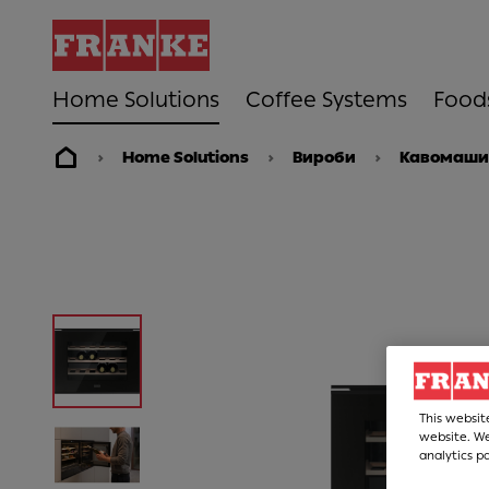
Home Solutions
Coffee Systems
Food
Home Solutions
Вироби
Кавомаши
This websit
website. We
analytics p