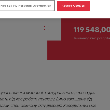
Артикул
 Not Sell My Personal Information
Accept Cookies
131.0717.412
119 548,0
Рекомендована роздріб
исувні полички виконані з натурального дерева для
ають під час роботи приладу. Вино захищене від
вдяки спеціальному склу дверцят. Холодильник має