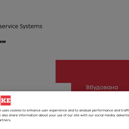
service Systems
ни
Вбудована
винна 
FMY 24 
e uses cookies to enhance user experience and to analyze performance and traffi
 also share information about your use of our site with our social media, adverti
artners.