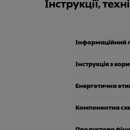
Інструкції, тех
Інформаційний 
Інструкція з кор
Енергетична ети
Компонентна сх
Продуктова фіш