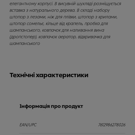
елегантному корпусі. В висувній шухляді розміщується
вставка з натурального дерева. В складі набору
штопор з лезами, ніж для плівки, штопор з крилами,
штопор сомельє, кільце від крапель, пробка для
шампанського, ковпачок для наливання вина
(дропстопер), ковпачок аератор, відкривачка для
шампанського
Технічні характеристики
Інформація про продукт
EAN/UPC
7612986278026