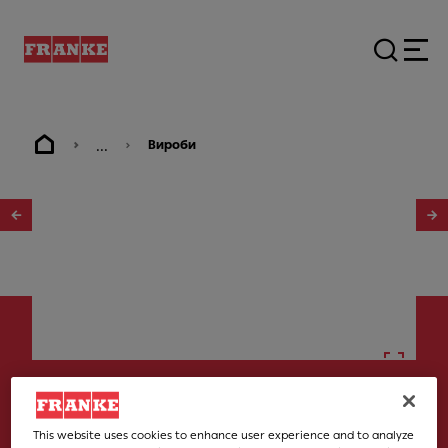
...
Вироби
1
/
13
Вбудована
This website uses cookies to enhance user experience and to analyze
Шухляда з аксесуарами для вина