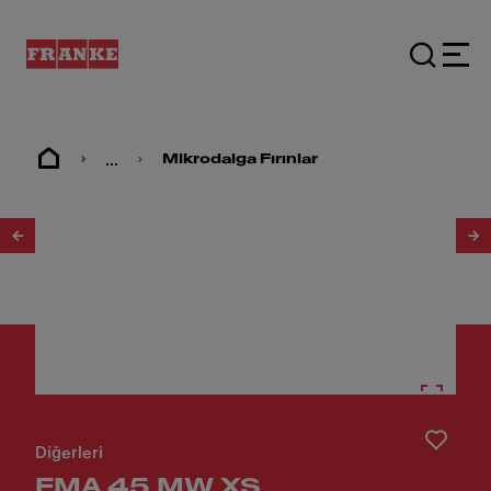
...
Mikrodalga Fırınlar
1
/
9
Diğerleri
FMA 45 MW XS