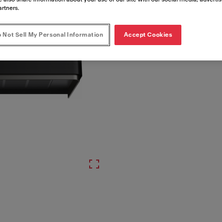
Ürün Kodu
artners.
335.0729.963
 Not Sell My Personal Information
Accept Cookies