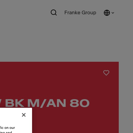
Franke Group
 BK M/AN 80
ic on our
sing and