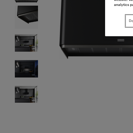
analytics p
Do