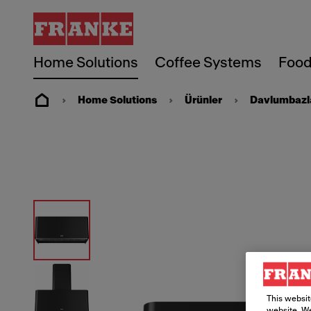
Home Solutions
Coffee Systems
Food
Home Solutions
Ürünler
Davlumbazl
This websit
website. We