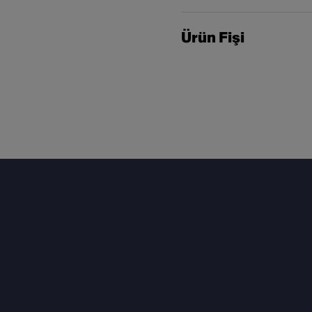
Ürün Fişi
Footer