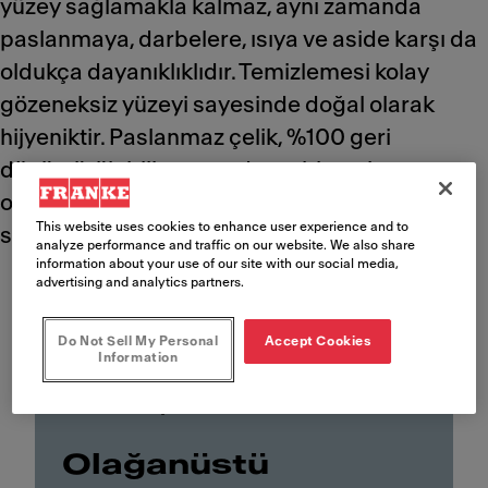
yüzey sağlamakla kalmaz, aynı zamanda
paslanmaya, darbelere, ısıya ve aside karşı da
oldukça dayanıklıklıdır. Temizlemesi kolay
gözeneksiz yüzeyi sayesinde doğal olarak
hijyeniktir. Paslanmaz çelik, %100 geri
dönüştürülebilir, çevre dostu bir malzeme
olduğundan, mutfaklar için sürdürülebilir bir
This website uses cookies to enhance user experience and to
seçimdir.
analyze performance and traffic on our website. We also share
information about your use of our site with our social media,
advertising and analytics partners.
Do Not Sell My Personal
Accept Cookies
Information
Paslanmaz Çelik
Olağanüstü