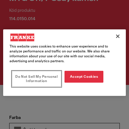
Kód produktu
114.0150.014
465,00 €
Cena vr. DPH
This website uses cookies to enhance user experience and to
analyze performance and traffic on our website. We also share
information about your use of our site with our social media,
Vyhľadávač predajných
advertising and analytics partners.
miest
Do Not Sell My Personal
Accept Cookies
Information
Farba