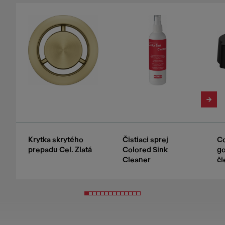
Krytka skrytého
Čistiaci sprej
Co
prepadu Cel. Zlatá
Colored Sink
g
Cleaner
či