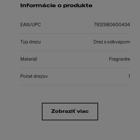
Informácie o produkte
EAN/UPC
7612980600434
Typ drezu
Drez s odkvapom
Materiál
Fragranite
Počet drezov
1
Zobraziť viac