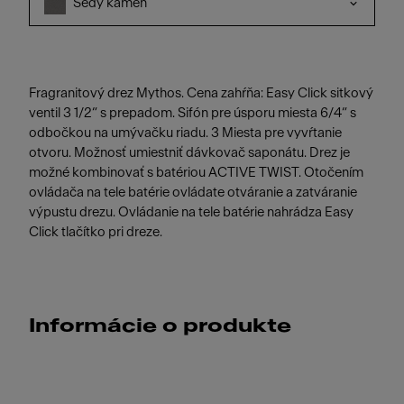
Šedý kameň
Fragranitový drez Mythos. Cena zahŕňa: Easy Click sitkový
ventil 3 1/2“ s prepadom. Sifón pre úsporu miesta 6/4“ s
odbočkou na umývačku riadu. 3 Miesta pre vyvŕtanie
otvoru. Možnosť umiestniť dávkovač saponátu. Drez je
možné kombinovať s batériou ACTIVE TWIST. Otočením
ovládača na tele batérie ovládate otváranie a zatváranie
výpustu drezu. Ovládanie na tele batérie nahrádza Easy
Click tlačítko pri dreze.
Informácie o produkte