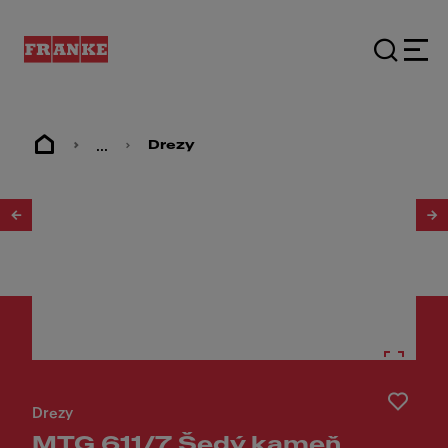
...
Drezy
1
/
2
Drezy
MTG 611/7 Šedý kameň