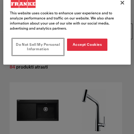
Izpētiet mūsu produktus
This website uses cookies to enhance user experience and to
analyze performance and traffic on our website. We also share
information about your use of our site with our social media,
advertising and analytics partners.
Produktu grupas
Do Not Sell My Personal
Accept Cookies
Atiestatīt filtrus
Information
84
produkti atrasti