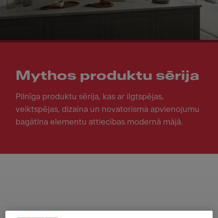
Mythos produktu sērija
Pilnīga produktu sērija, kas ar ilgtspējas,
veiktspējas, dizaina un novatorisma apvienojumu
bagātina elementu attiecības modernā mājā.