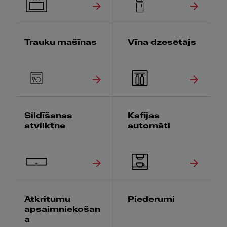
Trauku mašīnas
Vīna dzesētājs
Sildīšanas
Kafijas
atvilktne
automāti
Atkritumu
Piederumi
apsaimniekošan
a