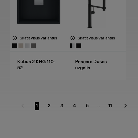
Skatīt visus variantus
Skatīt visus variantus
Kubus 2 KNG 110-
Pescara Dušas
52
uzgalis
1
2
3
4
5
..
11
Iepriekšējā lapa
Doties uz lapu
Doties uz lapu
Doties uz lapu
Doties uz lapu
Doties uz lapu
Doties uz lap
Nākam