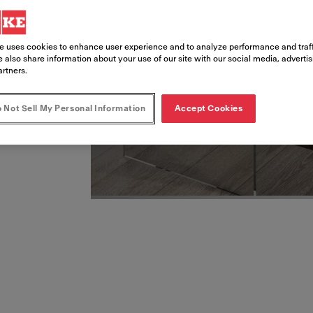
damente, dandoti
cette con famiglia e
e uses cookies to enhance user experience and to analyze performance and traff
 also share information about your use of our site with our social media, adverti
artners.
 Not Sell My Personal Information
Accept Cookies
inati consentono di avere più spazio a disposizione per cu