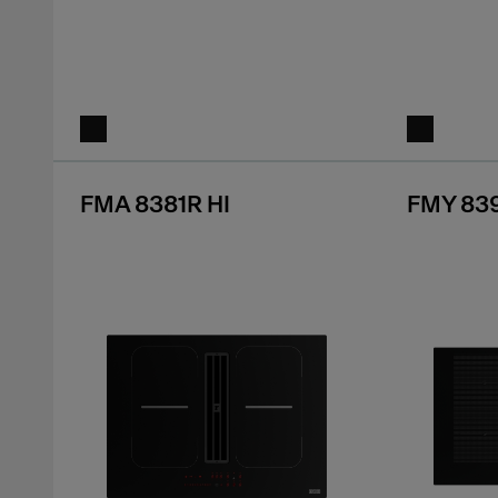
FMA 8381R HI
FMY 839