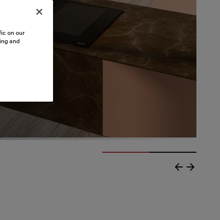
ic on our
sing and
cinare comodamente, dandoti maggiore flessibilità nel prov