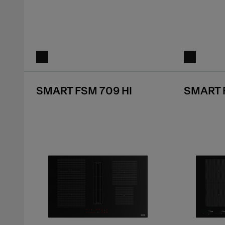
SMART FSM 709 HI
SMART F