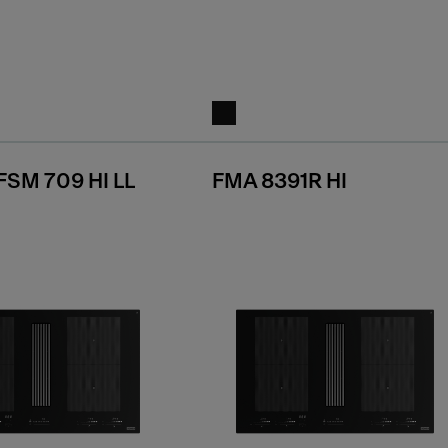
SM 709 HI LL
FMA 8391R HI