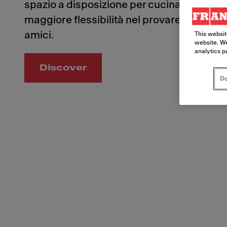
spazio a disposizione per cucinare como
maggiore flessibilità nel provare nuove ri
amici.
This websit
website. We
analytics p
Discover
Do
Mythos 2gether. Il piano cottura e l'aspiratore comb