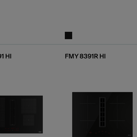
1 HI
FMY 8391R HI