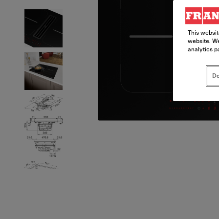
This websit
website. We
analytics p
Do