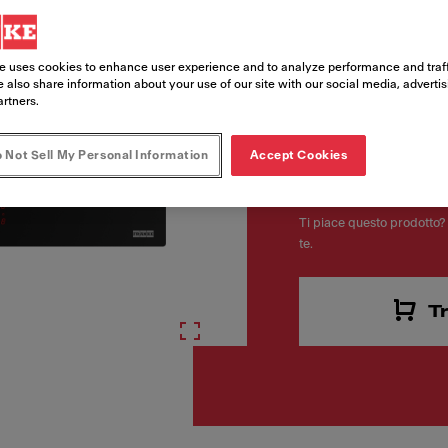
e uses cookies to enhance user experience and to analyze performance and traff
 also share information about your use of our site with our social media, adverti
artners.
 Not Sell My Personal Information
Accept Cookies
1.899,
Ti piace questo prodotto? 
te.
T