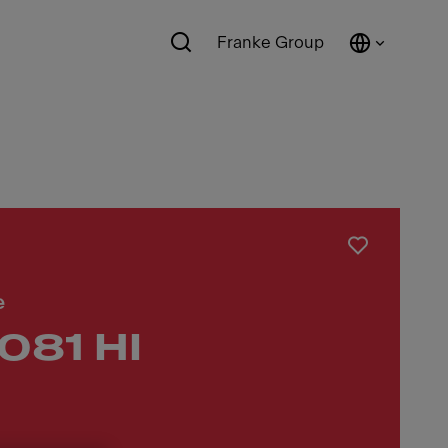
Franke Group
e
081 HI