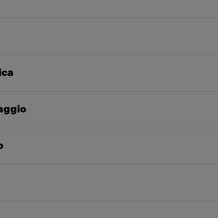
ica
taggio
o