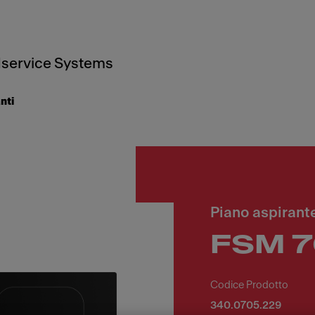
service Systems
nti
Piano aspirant
FSM 7
Codice Prodotto
340.0705.229