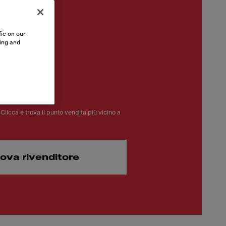
ic on our
sing and
00 €
Clicca e trova il punto vendita più vicino a
rova rivenditore