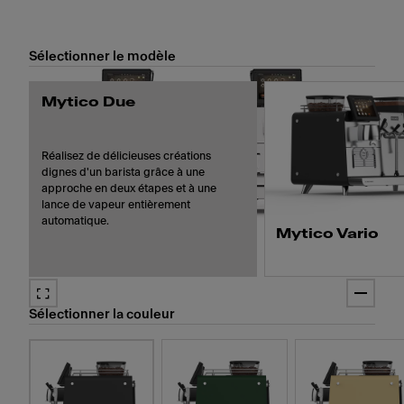
Sélectionner le modèle
Mytico Due
Réalisez de délicieuses créations
dignes d'un barista grâce à une
approche en deux étapes et à une
lance de vapeur entièrement
automatique.
Mytico Vario
Préparez 4 cappuccinos
quatre types de lait diffé
Sélectionner la couleur
des deux modules café et
contamination croisée.