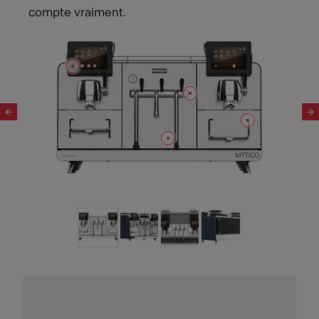
compte vraiment.
Slide 1 of 4