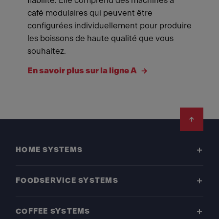
fiabilité. Elle comprend des machines à
café modulaires qui peuvent être
configurées individuellement pour produire
les boissons de haute qualité que vous
souhaitez.
En savoir plus sur la ligne A
Footer
HOME SYSTEMS
FOODSERVICE SYSTEMS
COFFEE SYSTEMS