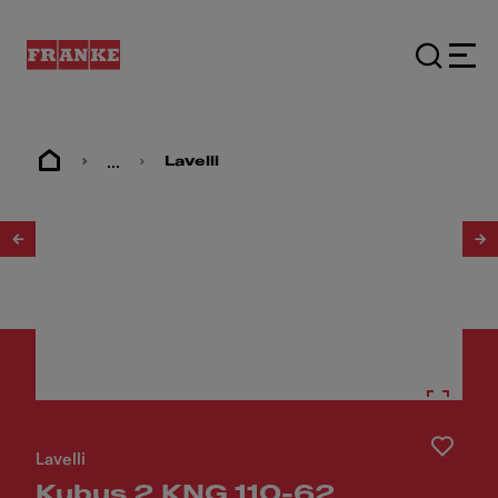
...
Lavelli
1
/
3
Lavelli
Kubus 2 KNG 110-62