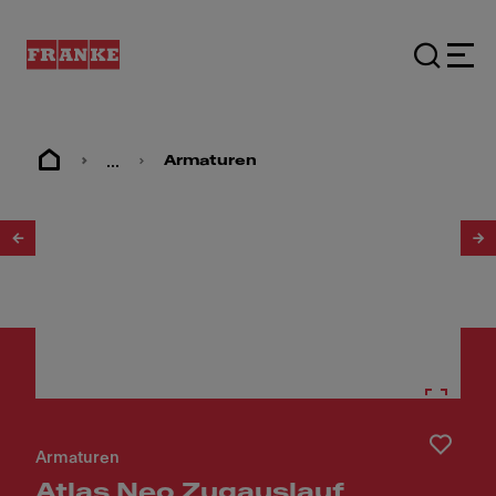
...
Armaturen
1
/
12
Armaturen
Atlas Neo Zugauslauf