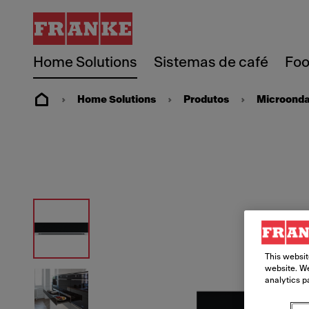
Home Solutions
Sistemas de café
Foo
Home Solutions
Produtos
Microond
This websit
website. We
analytics p