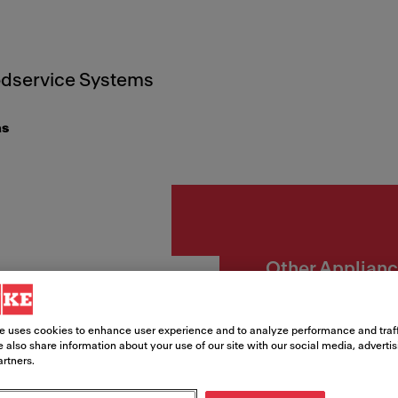
dservice Systems
as
Other Applian
Gavet
e uses cookies to enhance user experience and to analyze performance and traff
Mytho
 also share information about your use of our site with our social media, adverti
artners.