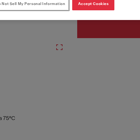
Número de artigo
 Not Sell My Personal Information
Accept Cookies
131.0611.212
 a 75°C