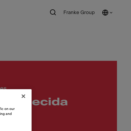
Franke Group
ces
a aquecida
ic on our
s
sing and