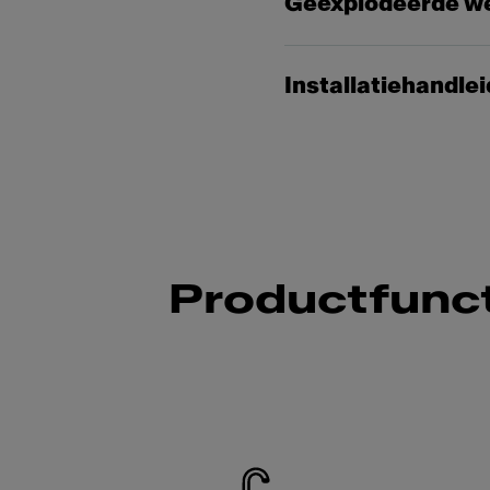
Geëxplodeerde w
Installatiehandle
Productfunct