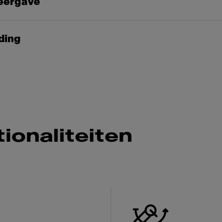
eergave
iding
ionaliteiten