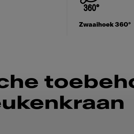
Zwaaihoek 360°
che toebeh
eukenkraan