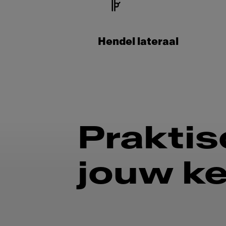
Hendel lateraal
Praktis
jouw k