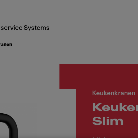
service Systems
ranen
Keukenkranen
Keuke
Slim