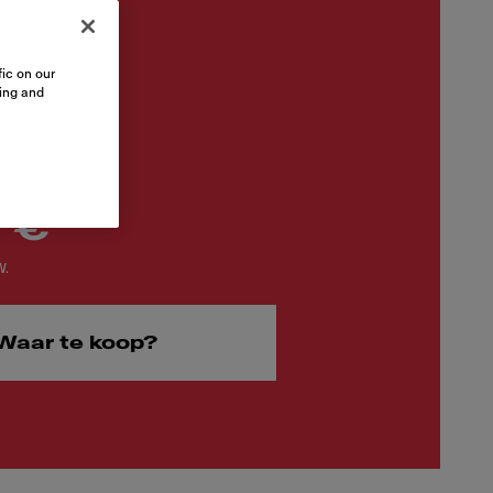
ic on our
sing and
 €
W.
Waar te koop?