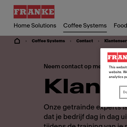
Home Solutions
Coffee Systems
Food
Coffee Systems
Contact
Klantenser
Neem contact op met onze kl
This websit
website. We
analytics p
Klant
Do
Onze getrainde experts i
dat je bedrijf dag in dag 
tijdens de training van j