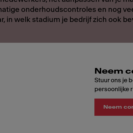
atige onderhoudscontroles en nog vee
, in welk stadium je bedrijf zich ook be
Neem c
Stuur ons je 
persoonlijke 
Neem con