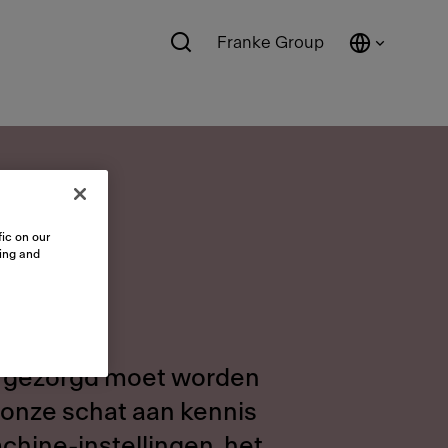
Franke Group
ic on our
sing and
or gezorgd moet worden
en onze schat aan kennis
chine-instellingen, het