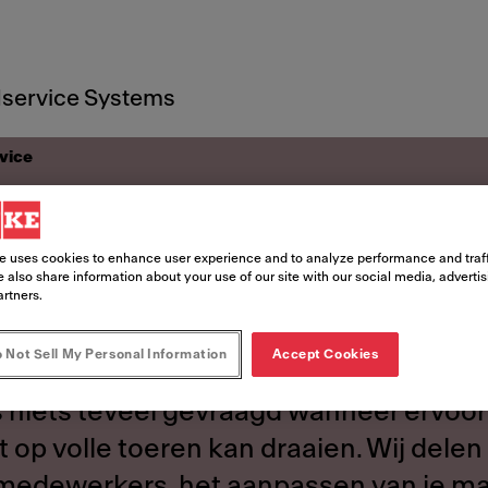
service Systems
vice
antenservice
e uses cookies to enhance user experience and to analyze performance and traff
 also share information about your use of our site with our social media, adverti
artners.
enservice
 Not Sell My Personal Information
Accept Cookies
s niets teveel gevraagd wanneer ervo
uit op volle toeren kan draaien. Wij del
e medewerkers, het aanpassen van je ma