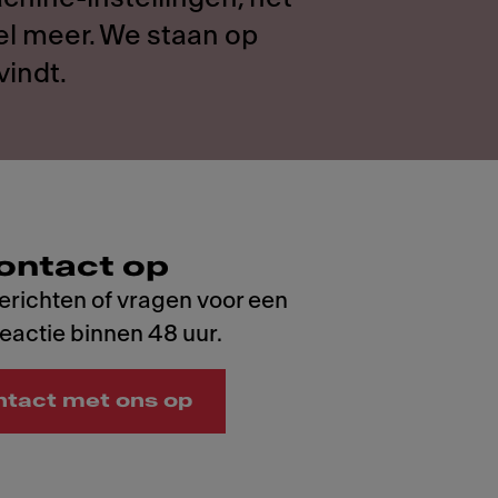
l meer. We staan op
vindt.
ontact op
berichten of vragen voor een
reactie binnen 48 uur.
tact met ons op