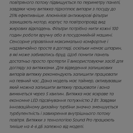
повітряного потоку підвищується по периметру панелі,
завдяки чому витяжка підхоплює випари з посуду до
25% ефективніше. Алюмінієві антижирові фільтри
захищають мотор, корпус та повітропровід вид
жирових відкладень. Фільтри потрібно мити кожні 100
годин роботи вручну або в посудомийній машині.
Сенсорне управління максимально комфортне і
надзвичайно просте в догляді, оскільки немає шпарин,
в які може забиватись бруд. Щоб помити панель
достатньо просто протерти її використовуючи засіб для
догляду за витяжками. Для відведення залишкових
випарів витяжку рекомендують залишити працювати
на певний час. Дана модель має таймер, активувавши
який можна залишити витяжку працювати і вона
вимкнеться через 5 хвилин. Витяжка має яскраве та
економне LED підсвічування потужністю 2 Вт. Завдяки
інноваційному дизайну турбіни значно зменшується
турбулентність і завихрення внутрішнього потоку
повітря. Витяжки з технологією Sound Pro працюють
тихіше на 4-6 дБ залежно від моделі.