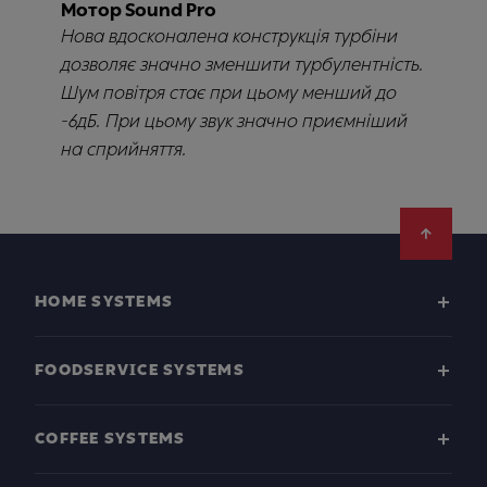
Мотор Sound Pro
Нова вдосконалена конструкція турбіни
дозволяє значно зменшити турбулентність.
Шум повітря стає при цьому менший до
-6дБ. При цьому звук значно приємніший
на сприйняття.
Footer
HOME SYSTEMS
FOODSERVICE SYSTEMS
COFFEE SYSTEMS