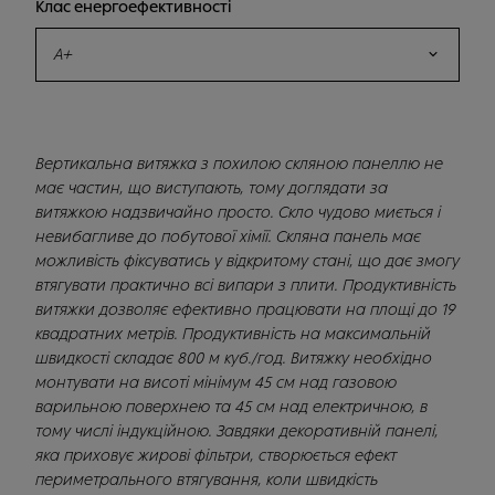
Клас енергоефективності
A+
Вертикальна витяжка з похилою скляною панеллю не
має частин, що виступають, тому доглядати за
витяжкою надзвичайно просто. Скло чудово миється і
невибагливе до побутової хімії. Скляна панель має
можливість фіксуватись у відкритому стані, що дає змогу
втягувати практично всі випари з плити. Продуктивність
витяжки дозволяє ефективно працювати на площі до 19
квадратних метрів. Продуктивність на максимальній
швидкості складає 800 м куб./год. Витяжку необхідно
монтувати на висоті мінімум 45 см над газовою
варильною поверхнею та 45 см над електричною, в
тому числі індукційною. Завдяки декоративній панелі,
яка приховує жирові фільтри, створюється ефект
периметрального втягування, коли швидкість