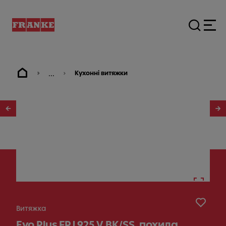
...
Кухонні витяжки
1
/
7
Витяжка
Evo Plus FPJ 925 V BK/SS, похила