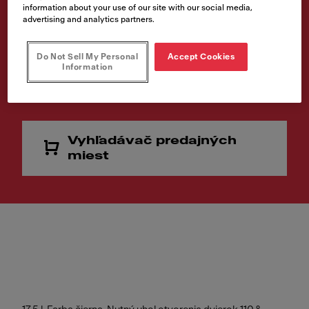
information about your use of our site with our social media,
advertising and analytics partners.
Kód produktu
121.0176.518
Do Not Sell My Personal
Accept Cookies
Information
49,00 €
Cena vr. DPH
Vyhľadávač predajných
miest