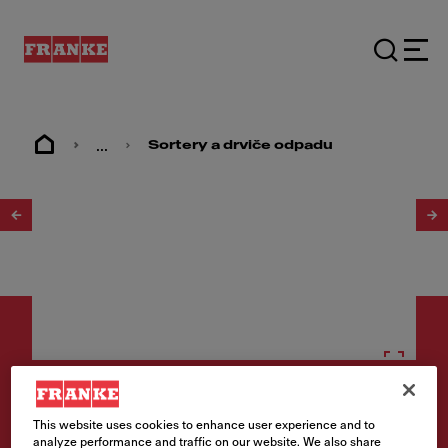
...
Sortery a drviče odpadu
1
/
11
Sortery
This website uses cookies to enhance user experience and to
Mini
analyze performance and traffic on our website. We also share