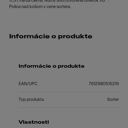
17,5 l. Farba čierna. Nutný uhol otvorenia dvierok 110 °.
Polica nad košom v cene sortera.
Informácie o produkte
Informácie o produkte
EAN/UPC
7612980515219
Typ produktu
Sorter
Vlastnosti