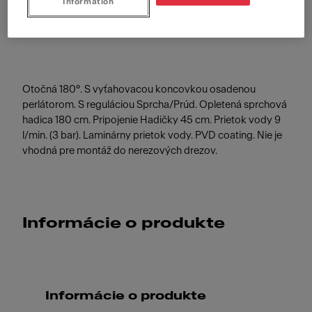
Information
Antracit
Otočná 180°. S vyťahovacou koncovkou osadenou
perlátorom. S reguláciou Sprcha/Prúd. Opletená sprchová
hadica 180 cm. Pripojenie Hadičky 45 cm. Prietok vody 9
l/min. (3 bar). Laminárny prietok vody. PVD coating. Nie je
vhodná pre montáž do nerezových drezov.
Informácie o produkte
Informácie o produkte