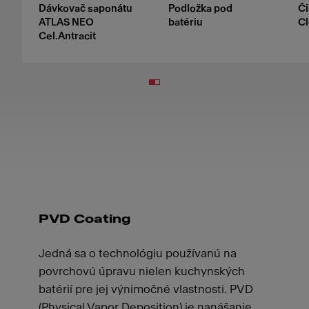
Dávkovač saponátu
Podložka pod
Či
ATLAS NEO
batériu
Cl
Cel.Antracit
PVD Coating
Jedná sa o technológiu používanú na
povrchovú úpravu nielen kuchynských
batérií pre jej výnimočné vlastnosti. PVD
(Physical Vapor Deposition) je nanášanie