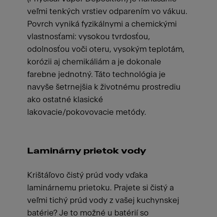
veľmi tenkých vrstiev odparením vo vákuu.
Povrch vyniká fyzikálnymi a chemickými
vlastnosťami: vysokou tvrdosťou,
odolnosťou voči oteru, vysokým teplotám,
korózii aj chemikáliám a je dokonale
farebne jednotný. Táto technológia je
navyše šetrnejšia k životnému prostrediu
ako ostatné klasické
lakovacie/pokovovacie metódy.
Laminárny prietok vody
Krištáľovo čistý prúd vody vďaka
laminárnemu prietoku. Prajete si čistý a
veľmi tichý prúd vody z vašej kuchynskej
batérie? Je to možné u batérií so