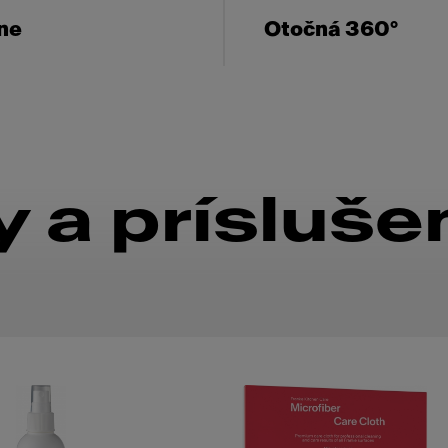
ne
Otočná 360°
 a prísluše