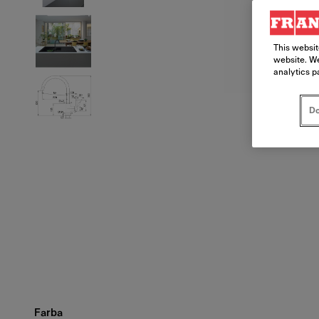
This websit
website. We
analytics p
Do
Farba