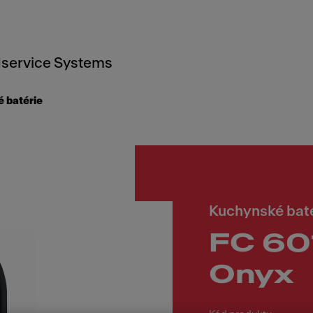
service Systems
 batérie
Kuchynské bat
FC 60
Onyx