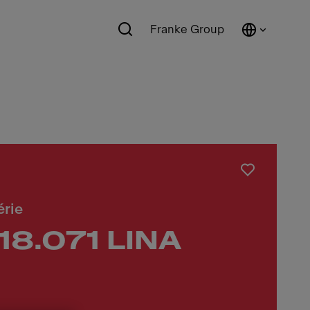
Franke Group
érie
18.071 LINA