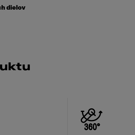
h dielov
duktu