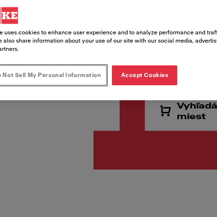
Kód produktu
115.0626.020
e uses cookies to enhance user experience and to analyze performance and traff
 also share information about your use of our site with our social media, adverti
artners.
145,00
 Not Sell My Personal Information
Accept Cookies
Cena vr. DPH
Vyhľadá
miest