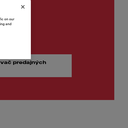
ic on our
sing and
 €
vač predajných