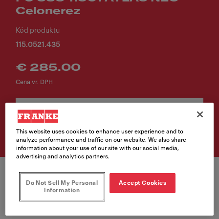
Celonerez
Kód produktu
115.0521.435
€ 285.00
Cena vr. DPH
Vyhľadávač predajných
miest
This website uses cookies to enhance user experience and to
analyze performance and traffic on our website. We also share
information about your use of our site with our social media,
advertising and analytics partners.
Do Not Sell My Personal
Accept Cookies
Information
Farba