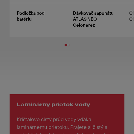
Podložka pod
Dávkovač saponátu
Či
batériu
ATLAS NEO
Cl
Celonerez
Laminárny prietok vody
Krištáľovo čistý prúd vody vďaka
laminárnemu prietoku. Prajete si čistý a