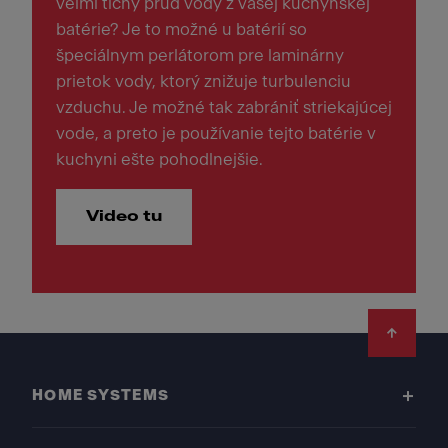
veľmi tichý prúd vody z vašej kuchynskej
batérie? Je to možné u batérií so
špeciálnym perlátorom pre laminárny
prietok vody, ktorý znižuje turbulenciu
vzduchu. Je možné tak zabrániť striekajúcej
vode, a preto je používanie tejto batérie v
kuchyni ešte pohodlnejšie.
Video tu
Footer
HOME SYSTEMS