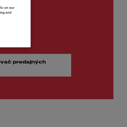
ic on our
sing and
.00
vač predajných