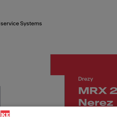
service Systems
Drezy
MRX 2
Nerez