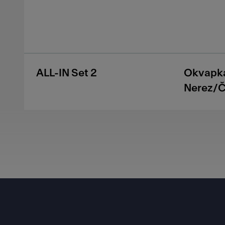
ALL-IN Set 2
Okvapká
Nerez/Č
Footer