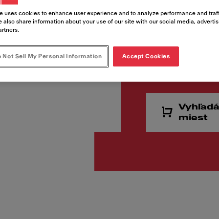
Kód produktu
e uses cookies to enhance user experience and to analyze performance and traff
127.0539.540
 also share information about your use of our site with our social media, adverti
artners.
€ 364
 Not Sell My Personal Information
Accept Cookies
Cena vr. DPH
Vyhľadá
miest