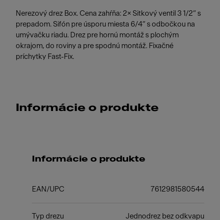
Nerezový drez Box. Cena zahŕňa: 2× Sitkový ventil 3 1/2“ s
prepadom. Sifón pre úsporu miesta 6/4“ s odbočkou na
umývačku riadu. Drez pre hornú montáž s plochým
okrajom, do roviny a pre spodnú montáž. Fixačné
príchytky Fast-Fix.
Informácie o produkte
Informácie o produkte
EAN/UPC
7612981580544
Typ drezu
Jednodrez bez odkvapu