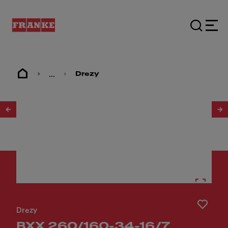
...
Drezy
1
/
3
Drezy
BXX 260/160-34-16/7