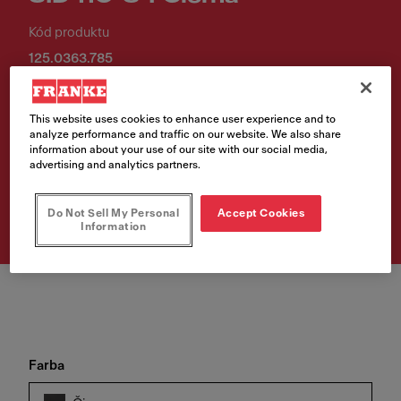
Kód produktu
125.0363.785
€ 165.00
This website uses cookies to enhance user experience and to
Cena vr. DPH
analyze performance and traffic on our website. We also share
information about your use of our site with our social media,
advertising and analytics partners.
Vyhľadávač predajných
miest
Do Not Sell My Personal
Accept Cookies
Information
Farba