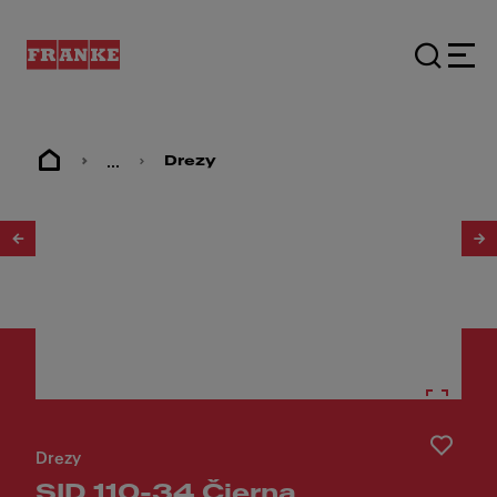
...
Drezy
1
/
2
Drezy
SID 110-34 Čierna