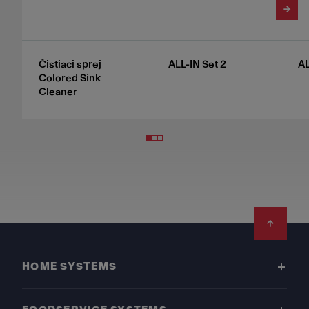
Čistiaci sprej
ALL-IN Set 2
AL
Colored Sink
Cleaner
Footer
HOME SYSTEMS