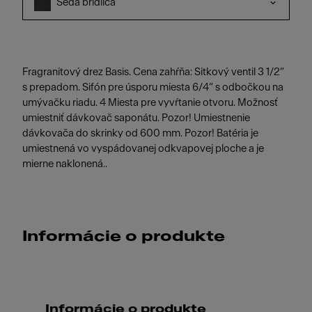
Šedá bridlica
Fragranitový drez Basis. Cena zahŕňa: Sitkový ventil 3 1/2“
s prepadom. Sifón pre úsporu miesta 6/4“ s odbočkou na
umývačku riadu. 4 Miesta pre vyvŕtanie otvoru. Možnosť
umiestniť dávkovač saponátu. Pozor! Umiestnenie
dávkovača do skrinky od 600 mm. Pozor! Batéria je
umiestnená vo vyspádovanej odkvapovej ploche a je
mierne naklonená..
Informácie o produkte
Informácie o produkte