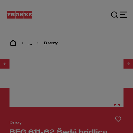
...
Drezy
1
/
3
Drezy
BFG 611-62 Šedá bridlica