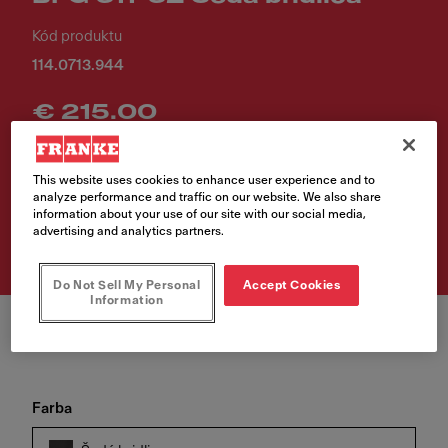
Kód produktu
114.0713.944
€ 215.00
Cena vr. DPH
This website uses cookies to enhance user experience and to
analyze performance and traffic on our website. We also share
Vyhľadávač predajných
information about your use of our site with our social media,
miest
advertising and analytics partners.
Do Not Sell My Personal
Accept Cookies
Information
Farba