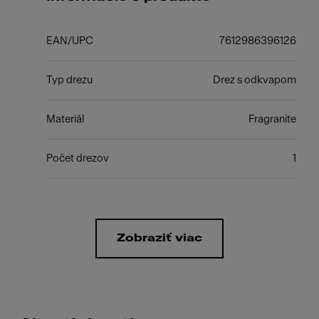
EAN/UPC
7612986396126
Typ drezu
Drez s odkvapom
Materiál
Fragranite
Počet drezov
1
Zobraziť viac