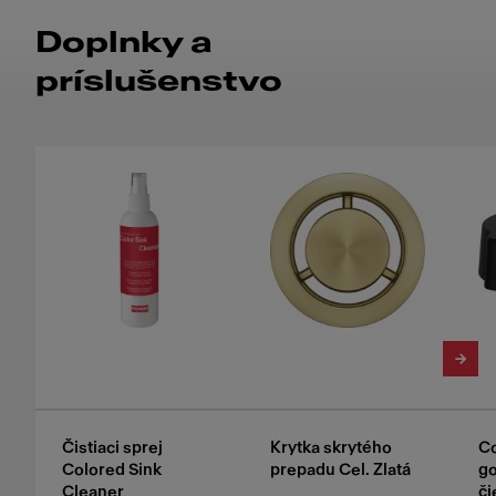
Doplnky a
príslušenstvo
Čistiaci sprej
Krytka skrytého
Co
Colored Sink
prepadu Cel. Zlatá
g
Cleaner
či