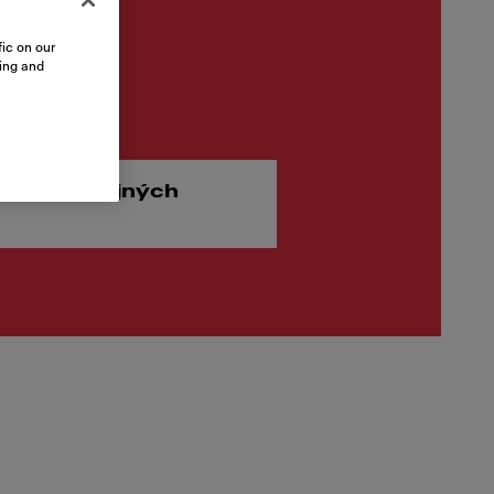
ic on our
sing and
 €
vač predajných