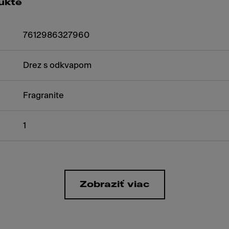
ukte
7612986327960
Drez s odkvapom
Fragranite
1
Zobraziť viac