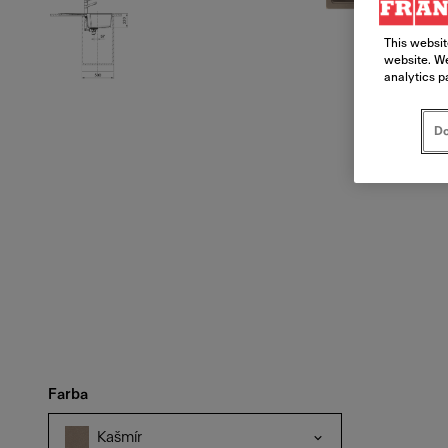
This websit
website. We
analytics p
Do
Farba
Kašmír