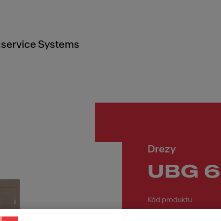
service Systems
Drezy
UBG 6
Kód produktu
114.0700.110