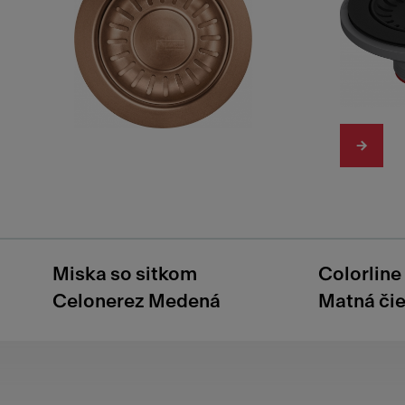
Miska so sitkom
Colorline 
Celonerez Medená
Matná či