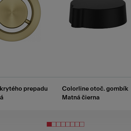
skrytého prepadu
Colorline otoč. gombík
tá
Matná čierna