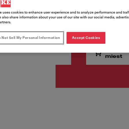
e uses cookies to enhance user experience and to analyze performance and traff
 also share information about your use of our site with our social media, adverti
245,00
artners.
Cena vr. DPH
 Not Sell My Personal Information
Accept Cookies
Vyhľadá
miest