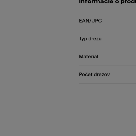
Informácie o prod
EAN/UPC
Typ drezu
Materiál
Počet drezov