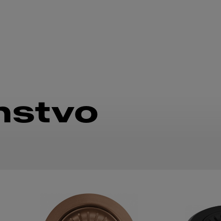
nstvo