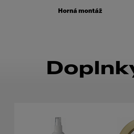
Horná montáž
Doplnky