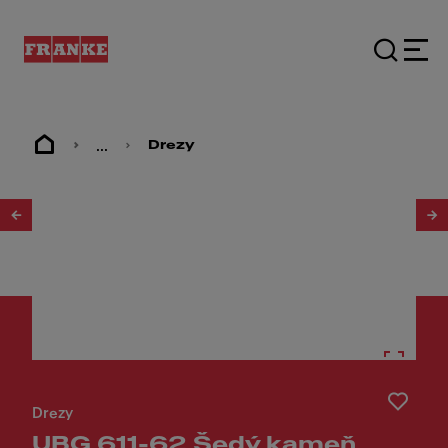
...
Drezy
1
/
3
Drezy
UBG 611-62 Šedý kameň