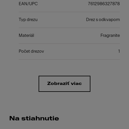
EAN/UPC
7612986327878
Typ drezu
Drez s odkvapom
Materiál
Fragranite
Počet drezov
1
Zobraziť viac
Na stiahnutie