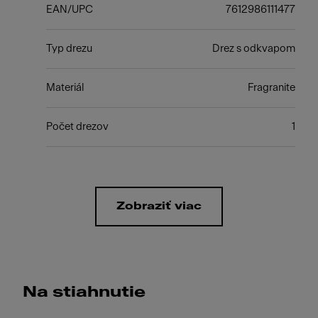
EAN/UPC
7612986111477
Typ drezu
Drez s odkvapom
Materiál
Fragranite
Počet drezov
1
Zobraziť viac
Na stiahnutie