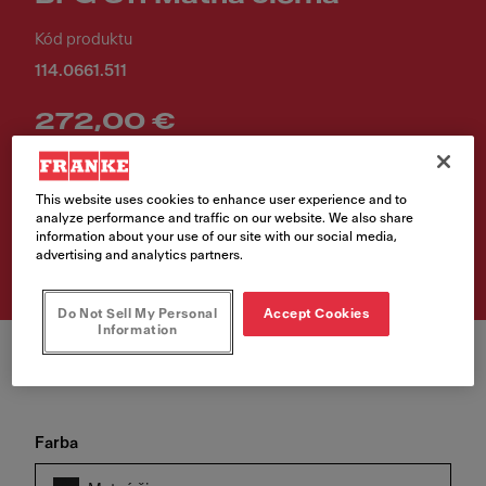
Kód produktu
114.0661.511
272,00 €
Cena vr. DPH
This website uses cookies to enhance user experience and to
Vyhľadávač predajných
analyze performance and traffic on our website. We also share
information about your use of our site with our social media,
miest
advertising and analytics partners.
Do Not Sell My Personal
Accept Cookies
Information
Farba