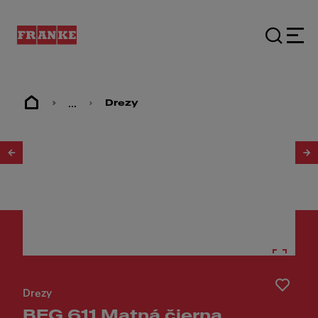
...
Drezy
1
/
3
Drezy
BFG 611 Matná čierna