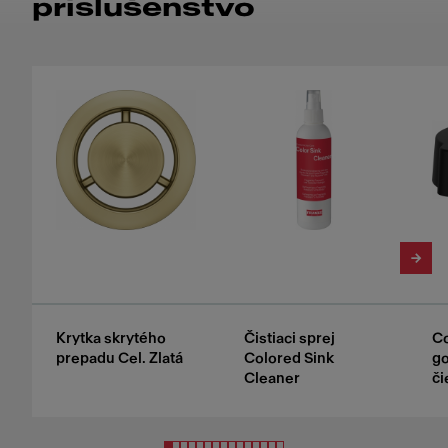
príslušenstvo
Krytka skrytého
Čistiaci sprej
Co
prepadu Cel. Zlatá
Colored Sink
g
Cleaner
či