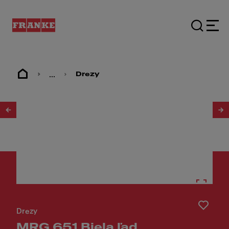
...
Drezy
1
/
2
Drezy
MRG 651 Biela ľad