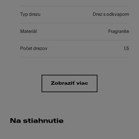
Typ drezu
Drez s odkvapom
Materiál
Fragranite
Počet drezov
1,5
Zobraziť viac
Na stiahnutie