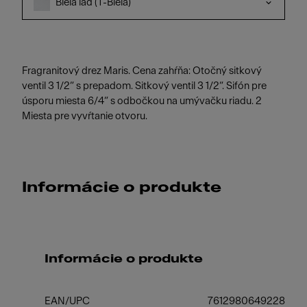
Biela ľad (T-Biela)
Fragranitový drez Maris. Cena zahŕňa: Otočný sitkový
ventil 3 1/2“ s prepadom. Sitkový ventil 3 1/2“. Sifón pre
úsporu miesta 6/4“ s odbočkou na umývačku riadu. 2
Miesta pre vyvŕtanie otvoru.
Informácie o produkte
Informácie o produkte
EAN/UPC
7612980649228