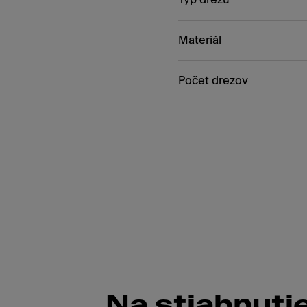
Materiál
Počet drezov
Na stiahnuti