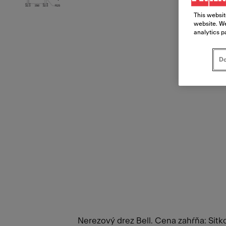
This websit
website. We
analytics p
Do
Nerezový drez Bell. Cena zahŕňa: Sitk