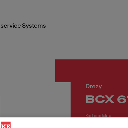
service Systems
Drezy
BCX 6
Kód produktu
101.0698.241