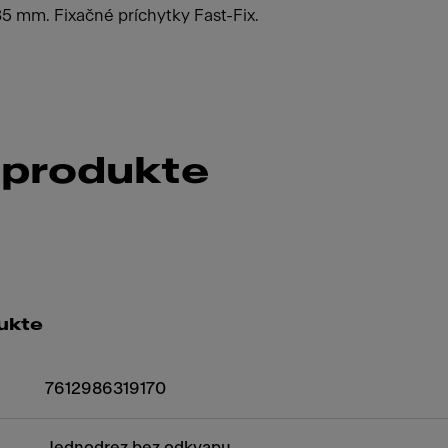
5 mm. Fixačné príchytky Fast-Fix.
 produkte
ukte
7612986319170
Jednodrez bez odkvapu