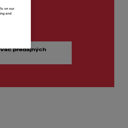
ic on our
sing and
 €
vač predajných