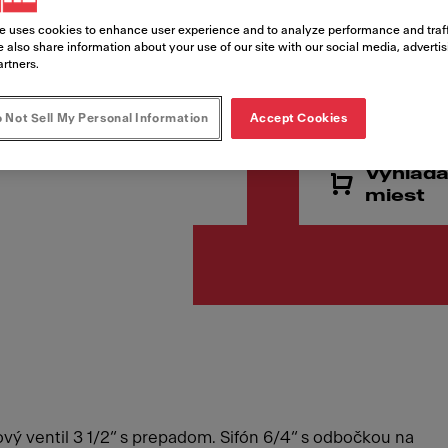
e uses cookies to enhance user experience and to analyze performance and traff
 also share information about your use of our site with our social media, adverti
artners.
179,00
Cena vr. DPH
 Not Sell My Personal Information
Accept Cookies
Vyhľadá
miest
ový ventil 3 1/2“ s prepadom. Sifón 6/4“ s odbočkou na