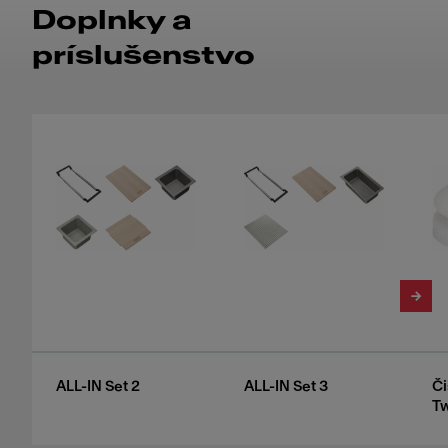
Doplnky a
príslušenstvo
ALL-IN Set 2
ALL-IN Set 3
Či
Tw