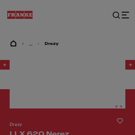
...
Drezy
1
/
3
Drezy
LLX 620 Nerez