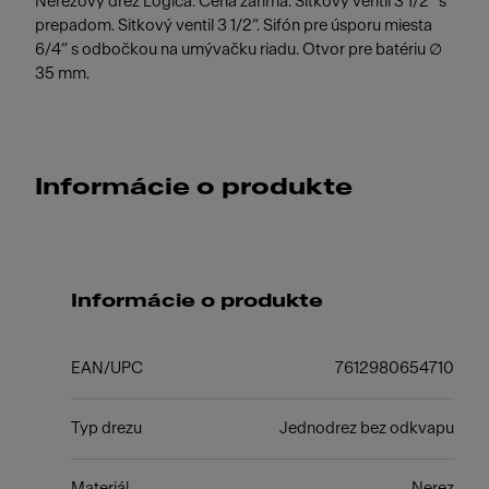
Nerezový drez Logica. Cena zahŕňa: Sitkový ventil 3 1/2“ s
prepadom. Sitkový ventil 3 1/2“. Sifón pre úsporu miesta
6/4“ s odbočkou na umývačku riadu. Otvor pre batériu ∅
35 mm.
Informácie o produkte
Informácie o produkte
EAN/UPC
7612980654710
Typ drezu
Jednodrez bez odkvapu
Materiál
Nerez