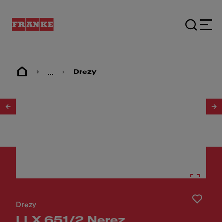
...
Drezy
1
/
2
Drezy
LLX 651/2 Nerez