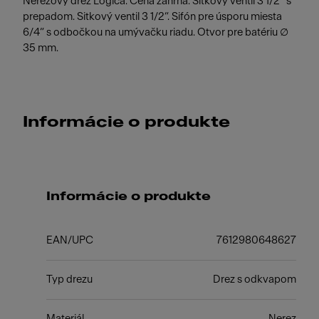
Nerezový drez Logica. Cena zahŕňa: Sitkový ventil 3 1/2“ s
prepadom. Sitkový ventil 3 1/2“. Sifón pre úsporu miesta
6/4“ s odbočkou na umývačku riadu. Otvor pre batériu ∅
35 mm.
Informácie o produkte
Informácie o produkte
EAN/UPC
7612980648627
Typ drezu
Drez s odkvapom
Materiál
Nerez