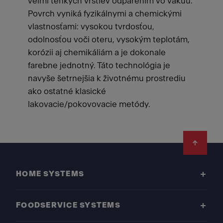
veľmi tenkých vrstiev odparením vo vákuu.
Povrch vyniká fyzikálnymi a chemickými
vlastnosťami: vysokou tvrdosťou,
odolnosťou voči oteru, vysokým teplotám,
korózii aj chemikáliám a je dokonale
farebne jednotný. Táto technológia je
navyše šetrnejšia k životnému prostrediu
ako ostatné klasické
lakovacie/pokovovacie metódy.
Footer
HOME SYSTEMS
FOODSERVICE SYSTEMS