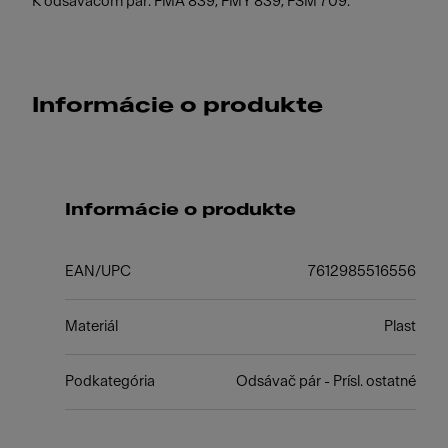
K odsávačom pár: FMA 839, FMY 839, FSM 709.
Informácie o produkte
Informácie o produkte
EAN/UPC
7612985516556
Materiál
Plast
Podkategória
Odsávač pár - Prísl. ostatné