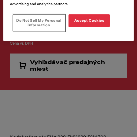
advertising and analytics partners.
Kód produktu
112.0539.569
Do Not Sell My Personal
Accept Cookies
Information
€ 118.00
Cena vr. DPH
Vyhľadávač predajných
miest