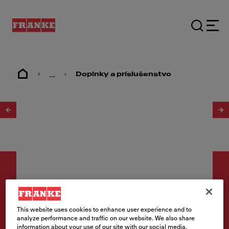
...
Doplnky a príslušenstvo
1
/
4
This website uses cookies to enhance user experience and to
Doplnky a príslušenstvo
analyze performance and traffic on our website. We also share
Sada pre vonkajší odťah
information about your use of our site with our social media,