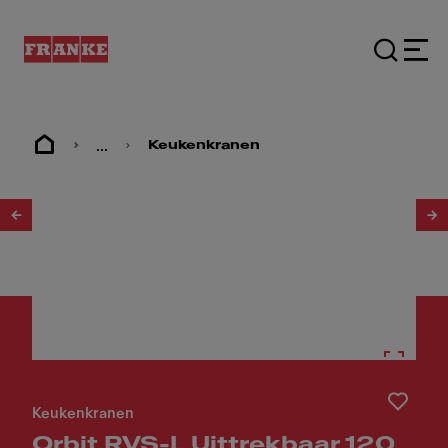
...
Keukenkranen
1
/
16
Keukenkranen
Orbit RVS-L Uittrekbaar 120