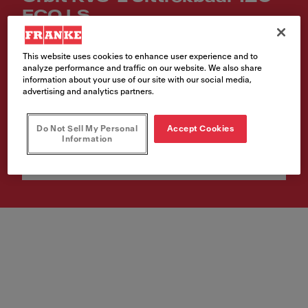
ECO LS
Artikelnummer
This website uses cookies to enhance user experience and to
115.0569.461
analyze performance and traffic on our website. We also share
information about your use of our site with our social media,
advertising and analytics partners.
Bevalt dit product je? Klik snel en ontdek direct waar je het kunt
kopen!
Do Not Sell My Personal
Accept Cookies
Information
Vind jouw verkooppunt