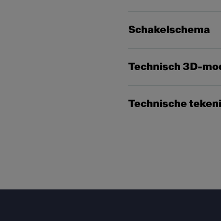
Schakelschema
Technisch 3D-mo
Technische teken
Footer