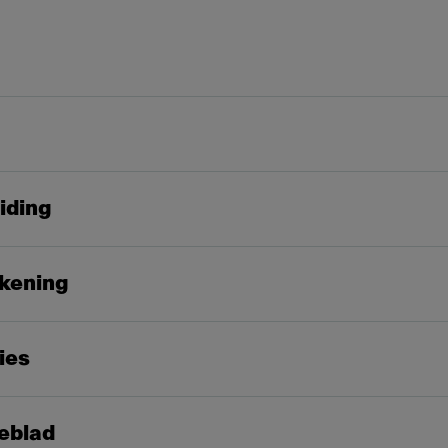
iding
kening
ies
eblad