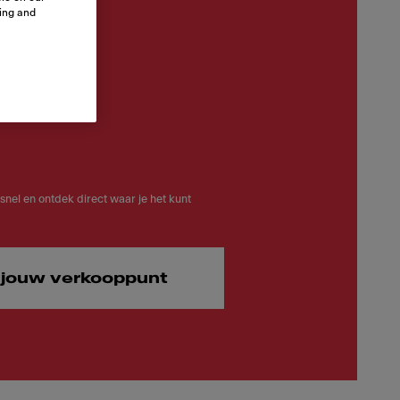
sing and
 snel en ontdek direct waar je het kunt
 jouw verkooppunt