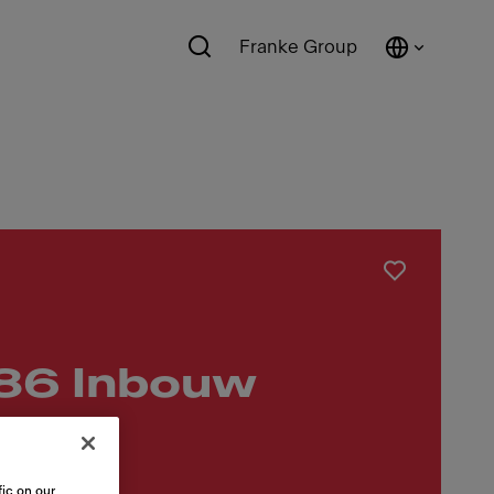
Franke Group
 86 Inbouw
BT
ic on our