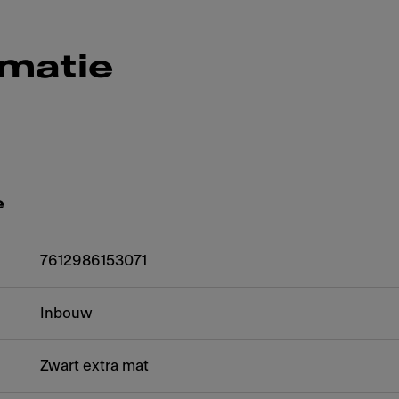
rmatie
e
7612986153071
Inbouw
Zwart extra mat