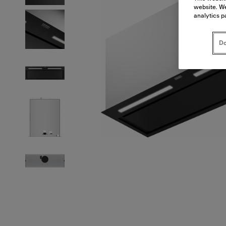
website. We
analytics p
Do