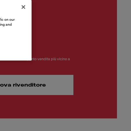
ic on our
sing and
 €
Clicca e trova il punto vendita più vicino a
rova rivenditore