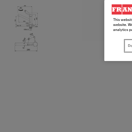
This websit
website. We
analytics p
Do