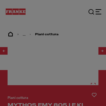
...
Piani cottura
1
/
6
Piani cottura
MYTHOS FMY 805 I F KL