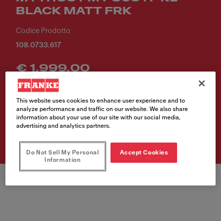
BLACK MATT FRK
Codice Prodotto
108.0733.617
€ 1,999.00
Ti piace questo prodotto? Clicca e trova il punto vendita più vicino
a te.
This website uses cookies to enhance user experience and to
analyze performance and traffic on our website. We also share
information about your use of our site with our social media,
Trova rivenditore
advertising and analytics partners.
Do Not Sell My Personal
Accept Cookies
Information