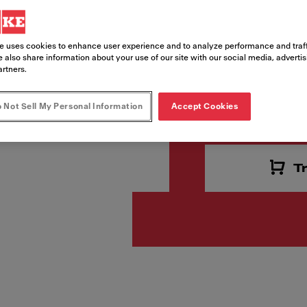
Codice prodotto
125.0718.492
e uses cookies to enhance user experience and to analyze performance and traff
 also share information about your use of our site with our social media, adverti
artners.
€ 788.
 Not Sell My Personal Information
Accept Cookies
Ti piace questo prodotto? 
te.
T