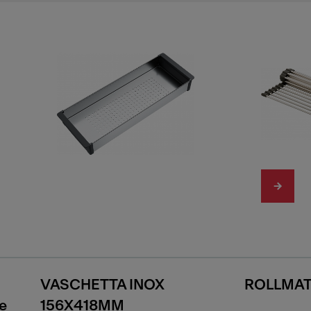
VASCHETTA INOX
ROLLMAT
te
156X418MM