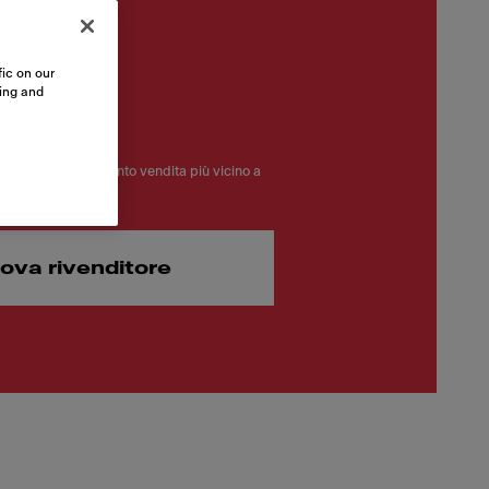
ic on our
sing and
00
Clicca e trova il punto vendita più vicino a
rova rivenditore