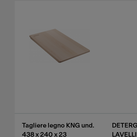
Tagliere legno KNG und.
DETERG
438 x 240 x 23
LAVELL