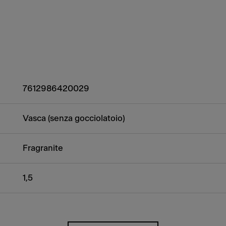
7612986420029
Vasca (senza gocciolatoio)
Fragranite
1,5