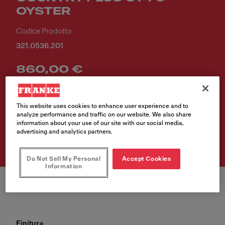
OYSTER
Codice Prodotto
321.0536.201
860,00 €
Ti piace questo prodotto? Clicca e trova il punto vendita più vicino
a te.
This website uses cookies to enhance user experience and to
analyze performance and traffic on our website. We also share
information about your use of our site with our social media,
Trova rivenditore
advertising and analytics partners.
Do Not Sell My Personal
Accept Cookies
Information
Finitura