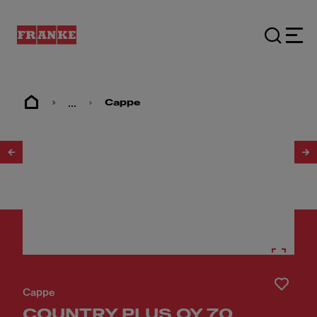
...
Cappe
1
/
3
Cappe
COUNTRY PLUS OY 70