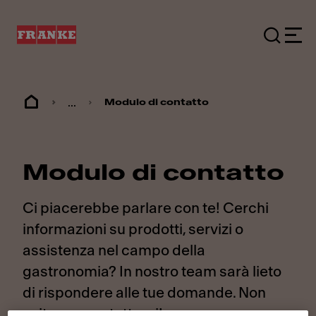
...
Modulo di contatto
Modulo di contatto
Ci piacerebbe parlare con te! Cerchi
informazioni su prodotti, servizi o
assistenza nel campo della
gastronomia? In nostro team sarà lieto
di rispondere alle tue domande. Non
esitare a contattarci!