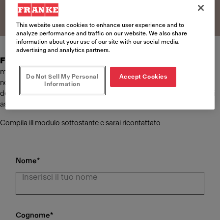
This website uses cookies to enhance user experience and to
analyze performance and traffic on our website. We also share
information about your use of our site with our social media,
advertising and analytics partners.
Franke Foodservice Systems
è il fornitore leader a livello
mondiale di concetti di cucina per sistemi gastronomici. Offriamo ai
Do Not Sell My Personal
Accept Cookies
nostri clienti soluzioni su misura nei settori della pianificazione,
Information
dell'attrezzatura e dell'installazione delle cucine, oltre a un servizio di
assistenza completo.
Compila ill modulo sottostante e sarai ricontattato
Nome
*
Cognome
*