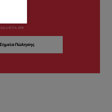
ται ο Φ.Π.Α. 24%
Σημεία Πώλησης