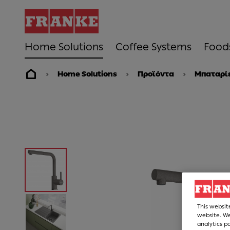
Home Solutions
Coffee Systems
Food
Home Solutions
Προϊόντα
Μπαταρίε
This websit
website. We
analytics p