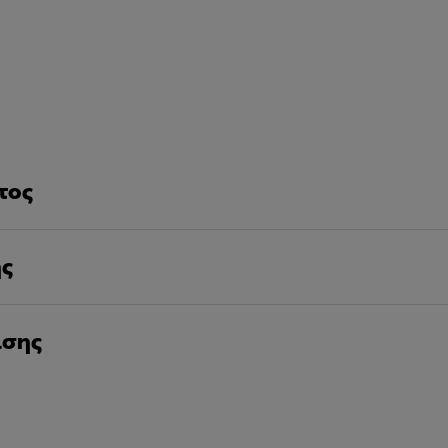
τος
ης
ισης