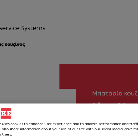
service Systems
ς κουζίνας
Μπαταρία κουζ
Lina Ντ
e uses cookies to enhance user experience and to analyze performance and traffi
Νούμερο Άρθρου
 also share information about your use of our site with our social media, adverti
115.0728.486
artners.