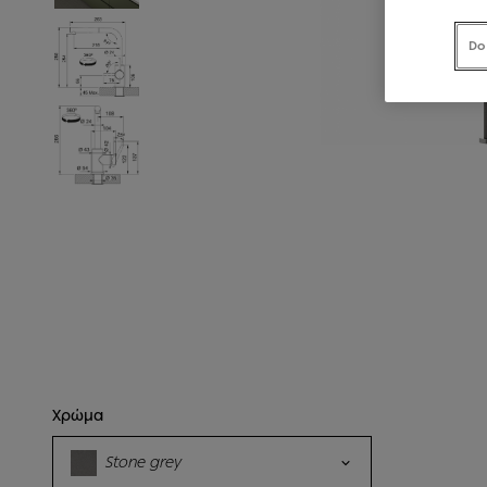
Do
Χρώμα
Stone grey