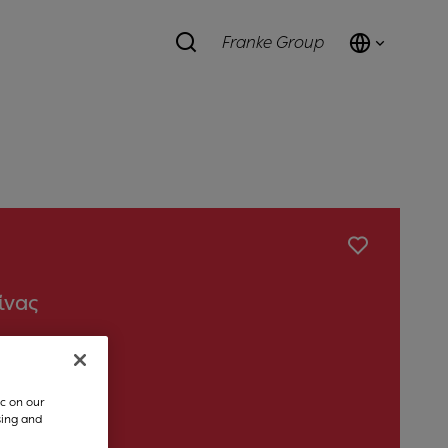
Franke Group
ίνας
ους
c on our
sing and