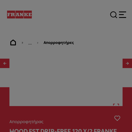
...
Απορροφητήρες
1
/
4
Απορροφητήρας
HOOD FST DRIP-FREE 120 X/2 FRANKE