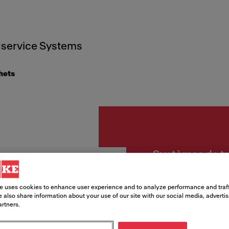
service Systems
hets
Systèmes de tr
POUB
e uses cookies to enhance user experience and to analyze performance and traff
DUO 6
 also share information about your use of our site with our social media, adverti
artners.