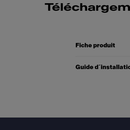
Téléchargem
Fiche produit
Guide d´installati
Footer