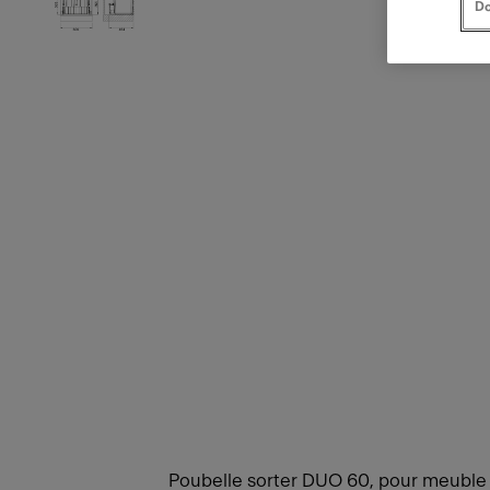
Do
Poubelle sorter DUO 60, pour meuble d