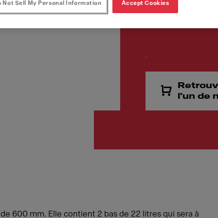
Code article
 Not Sell My Personal Information
Accept Cookies
121.0150.143
.
Retrouv
l'un de
e 600 mm. Elle contient 2 bas de 22 litres qui sera à