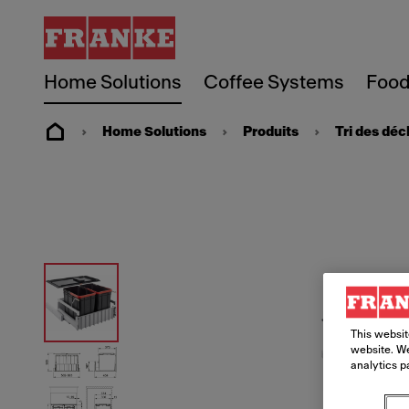
Home Solutions
Coffee Systems
Food
Home Solutions
Produits
Tri des déc
This websit
website. We
analytics p