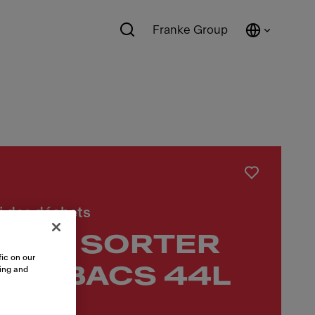
Franke Group
i des déchets
ELLE SORTER
ic on our
0 2 BACS 44L
sing and