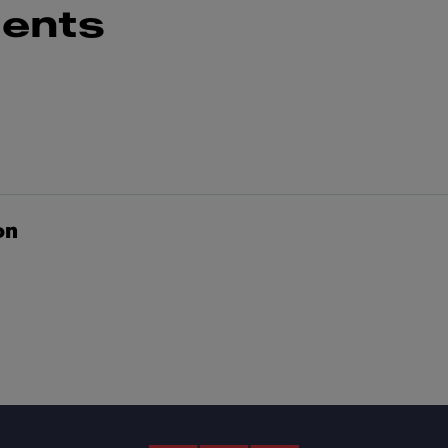
ents
on