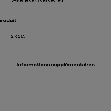
Système de tri des déchets
produit
2 x 21.5l
Informations supplémentaires