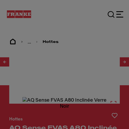
...
Hottes
1
/
4
Hottes
AQ Sense FVAS A80 Inclinée