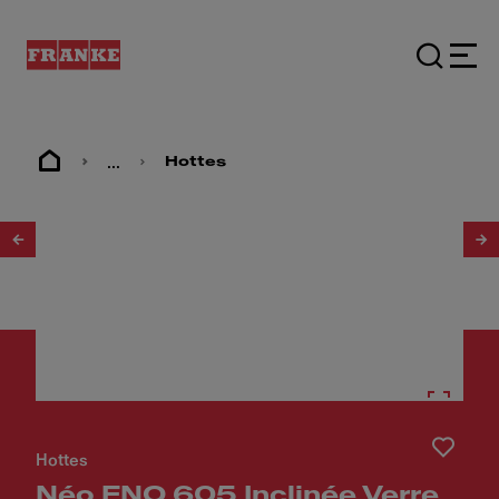
...
Hottes
1
/
4
Hottes
Néo FNO 605 Inclinée Verre