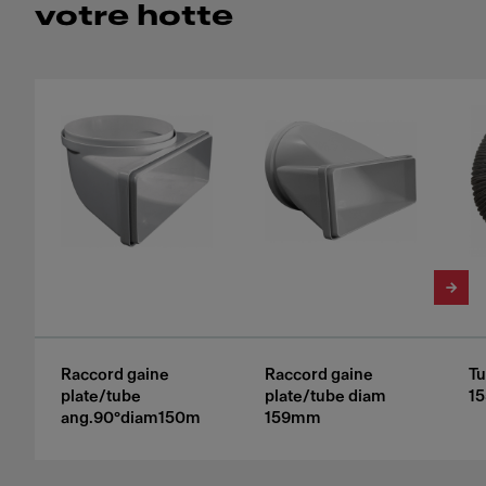
votre hotte
Raccord gaine
Raccord gaine
Tu
plate/tube
plate/tube diam
1
ang.90°diam150m
159mm