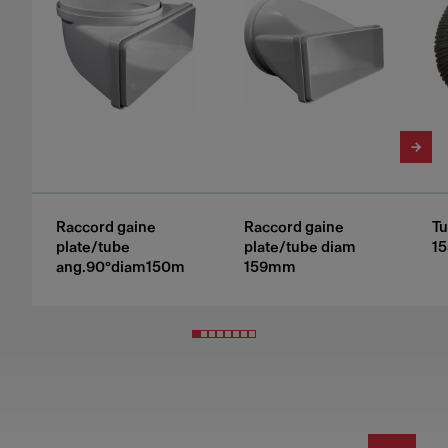
Raccord gaine
Raccord gaine
Tu
plate/tube
plate/tube diam
1
ang.90°diam150m
159mm