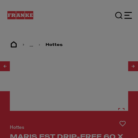
...
Hottes
1
/
5
Hottes
MARIS FST DRIP-FREE 60 X