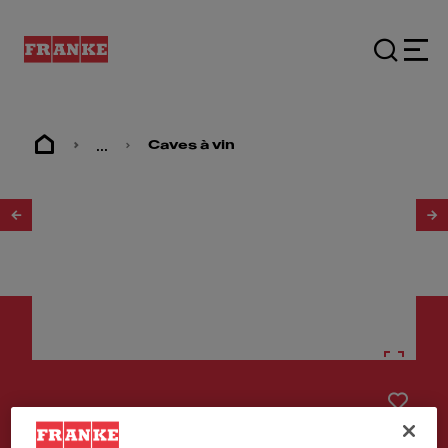
...
Caves à vin
1
/
6
Autres appareils
CAVE A VIN FMY 24 WCR N