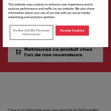
IX
This website uses cookies to enhance user experience and to
analyze performance and traffic on our website. We also share
information about your use of our site with our social media,
Code article
advertising and analytics partners.
131.0717.411
Do Not Sell My Personal
Accept Cookies
-
Information
Retrouvez ce produit chez
l'un de nos revendeurs
Cave à vin intégrable avec une capacité de 24 bouteilles.